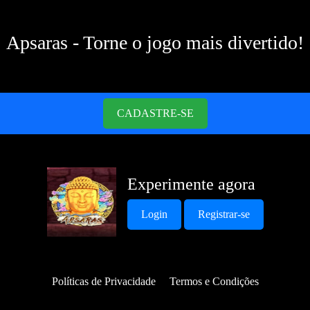
Apsaras - Torne o jogo mais divertido!
CADASTRE-SE
Experimente agora
Login
Registrar-se
Políticas de Privacidade
Termos e Condições