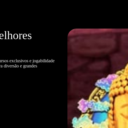
elhores
rsos exclusivos e jogabilidade
ra diversão e grandes