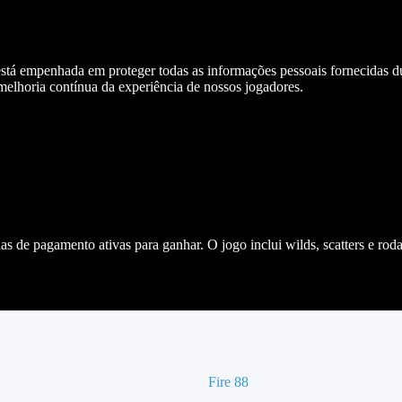
 está empenhada em proteger todas as informações pessoais fornecidas d
 melhoria contínua da experiência de nossos jogadores.
s de pagamento ativas para ganhar. O jogo inclui wilds, scatters e rod
Fire 88