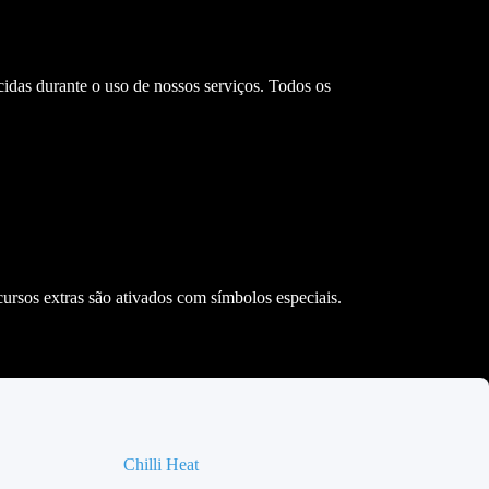
cidas durante o uso de nossos serviços. Todos os
ursos extras são ativados com símbolos especiais.
Chilli Heat