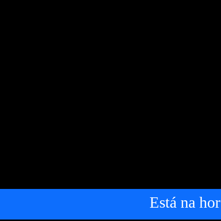
Está na hor