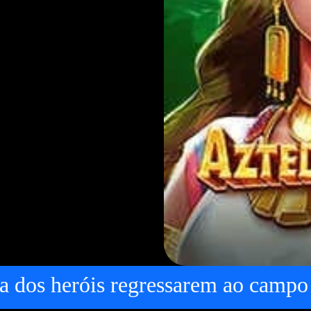
a dos heróis regressarem ao campo