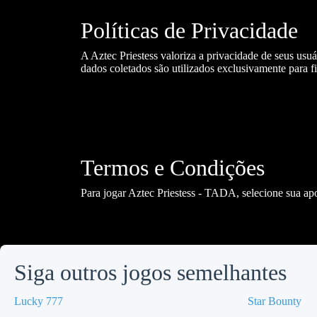
Políticas de Privacidade
A Aztec Priestess valoriza a privacidade de seus usu
dados coletados são utilizados exclusivamente para f
Termos e Condições
Para jogar Aztec Priestess - TADA, selecione sua ap
Siga outros jogos semelhantes
Lucky 777
Star Bounty