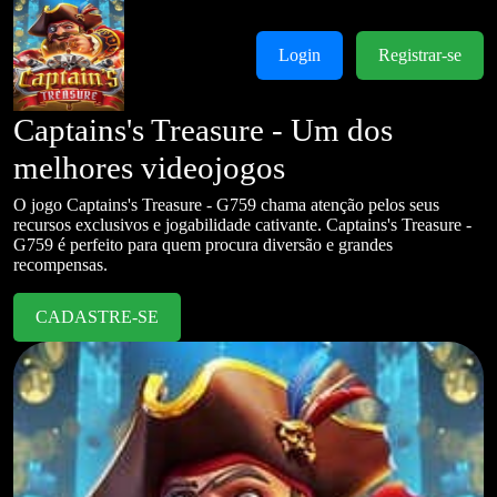
Login
Registrar-se
Captains's Treasure - Um dos
melhores videojogos
O jogo Captains's Treasure - G759 chama atenção pelos seus
recursos exclusivos e jogabilidade cativante. Captains's Treasure -
G759 é perfeito para quem procura diversão e grandes
recompensas.
CADASTRE-SE