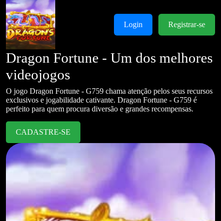
Login
Registrar-se
Dragon Fortune - Um dos melhores
videojogos
O jogo Dragon Fortune - G759 chama atenção pelos seus recursos
exclusivos e jogabilidade cativante. Dragon Fortune - G759 é
perfeito para quem procura diversão e grandes recompensas.
CADASTRE-SE