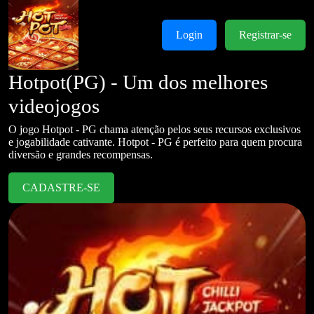
Login
Registrar-se
Hotpot(PG) - Um dos melhores
videojogos
O jogo Hotpot - PG chama atenção pelos seus recursos exclusivos
e jogabilidade cativante. Hotpot - PG é perfeito para quem procura
diversão e grandes recompensas.
CADASTRE-SE