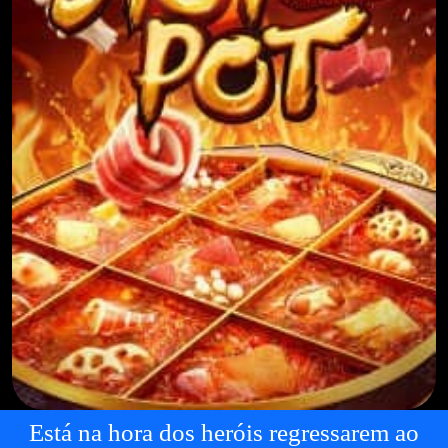
Está na hora dos heróis regressarem ao