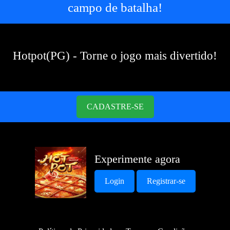
campo de batalha!
Hotpot(PG) - Torne o jogo mais divertido!
CADASTRE-SE
Experimente agora
Login
Registrar-se