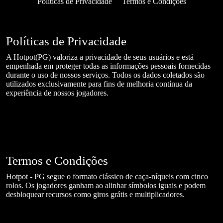
Políticas de Privacidade
Termos e Condições
Políticas de Privacidade
A Hotpot(PG) valoriza a privacidade de seus usuários e está
empenhada em proteger todas as informações pessoais fornecidas
durante o uso de nossos serviços. Todos os dados coletados são
utilizados exclusivamente para fins de melhoria contínua da
experiência de nossos jogadores.
Termos e Condições
Hotpot - PG segue o formato clássico de caça-níqueis com cinco
rolos. Os jogadores ganham ao alinhar símbolos iguais e podem
desbloquear recursos como giros grátis e multiplicadores.