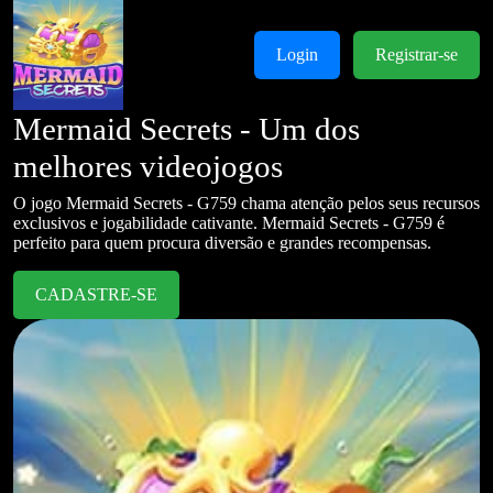
Login
Registrar-se
Mermaid Secrets - Um dos
melhores videojogos
O jogo Mermaid Secrets - G759 chama atenção pelos seus recursos
exclusivos e jogabilidade cativante. Mermaid Secrets - G759 é
perfeito para quem procura diversão e grandes recompensas.
CADASTRE-SE