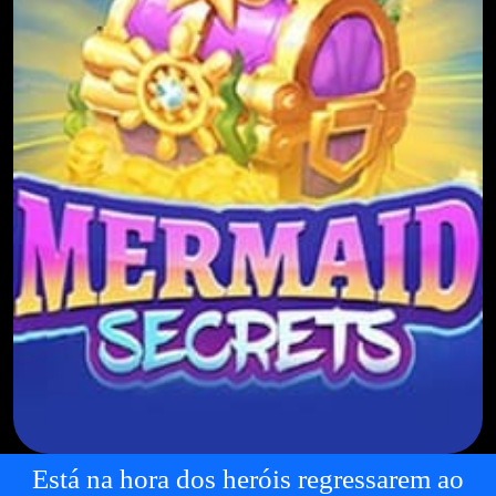
Está na hora dos heróis regressarem ao