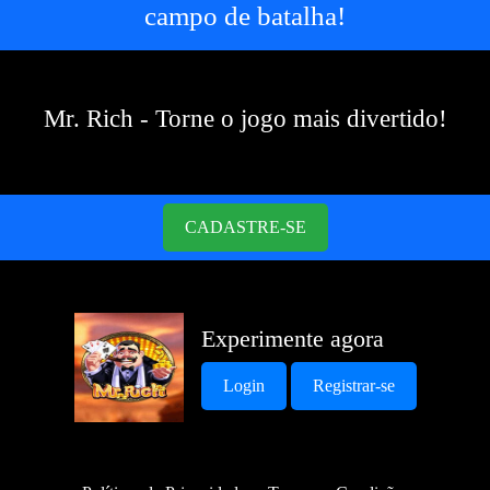
campo de batalha!
Mr. Rich - Torne o jogo mais divertido!
CADASTRE-SE
Experimente agora
Login
Registrar-se