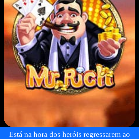
Está na hora dos heróis regressarem ao