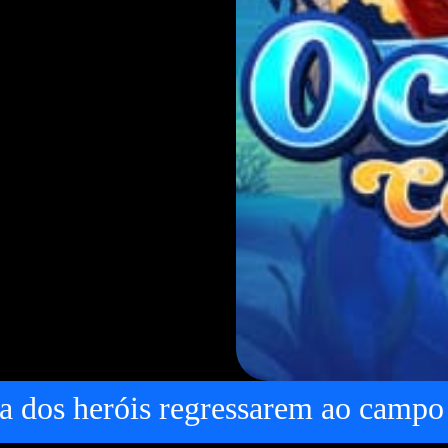
a dos heróis regressarem ao campo