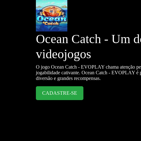
Ocean Catch - Um d
videojogos
O jogo Ocean Catch - EVOPLAY chama atenção pelos
jogabilidade cativante. Ocean Catch - EVOPLAY é p
diversão e grandes recompensas.
CADASTRE-SE