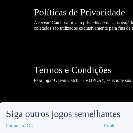
Políticas de Privacidade
A Ocean Catch valoriza a privacidade de seus usuári
coletados são utilizados exclusivamente para fins de
Termos e Condições
Para jogar Ocean Catch - EVOPLAY, selecione sua ap
Siga outros jogos semelhantes
Fortune of Giza
Ronin