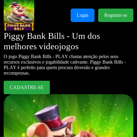
Login
Registrar-se
Piggy Bank Bills - Um dos
melhores videojogos
O jogo Piggy Bank Bills - PLAY chama atenção pelos seus
recursos exclusivos e jogabilidade cativante. Piggy Bank Bills -
PLAY é perfeito para quem procura diversão e grandes
recompensas.
CADASTRE-SE