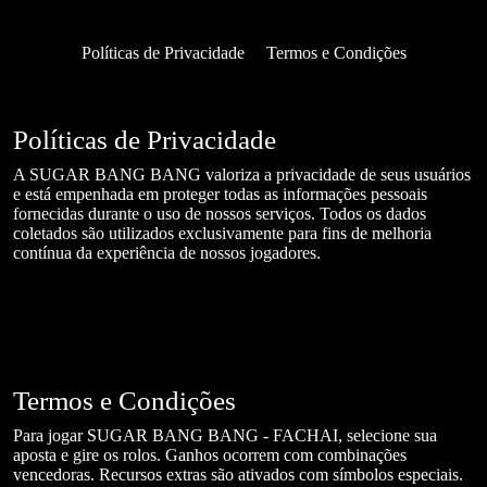
Políticas de Privacidade
Termos e Condições
Políticas de Privacidade
A SUGAR BANG BANG valoriza a privacidade de seus usuários
e está empenhada em proteger todas as informações pessoais
fornecidas durante o uso de nossos serviços. Todos os dados
coletados são utilizados exclusivamente para fins de melhoria
contínua da experiência de nossos jogadores.
Termos e Condições
Para jogar SUGAR BANG BANG - FACHAI, selecione sua
aposta e gire os rolos. Ganhos ocorrem com combinações
vencedoras. Recursos extras são ativados com símbolos especiais.