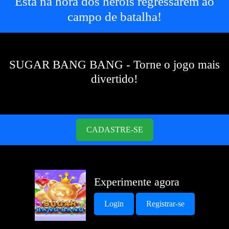
Está na hora dos heróis regressarem ao
campo de batalha!
SUGAR BANG BANG - Torne o jogo mais
divertido!
CADASTRE-SE
Experimente agora
Login
Registrar-se