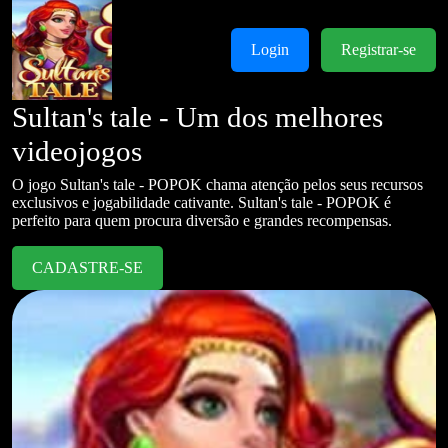
Login
Registrar-se
Sultan's tale - Um dos melhores
videojogos
O jogo Sultan's tale - POPOK chama atenção pelos seus recursos
exclusivos e jogabilidade cativante. Sultan's tale - POPOK é
perfeito para quem procura diversão e grandes recompensas.
CADASTRE-SE