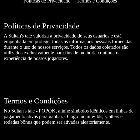
Políticas de Privacidade
Termos e Condições
Políticas de Privacidade
A Sultan's tale valoriza a privacidade de seus usuários e está
empenhada em proteger todas as informações pessoais fornecidas
durante o uso de nossos serviços. Todos os dados coletados são
utilizados exclusivamente para fins de melhoria contínua da
experiência de nossos jogadores.
Termos e Condições
No Sultan's tale - POPOK, alinhe símbolos idênticos em linhas de
pagamento ativas para ganhar. O jogo inclui wilds, scatters e
rodadas bônus que podem ser ativadas aleatoriamente.