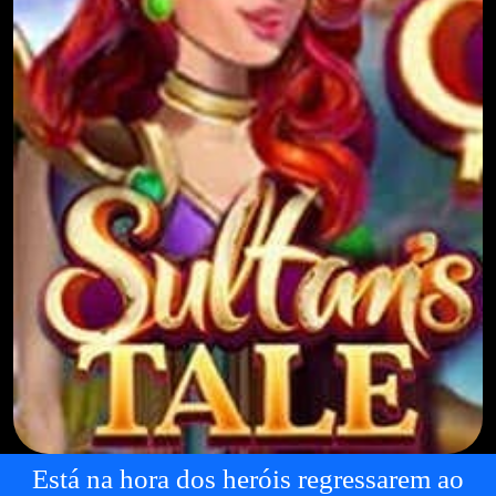
Está na hora dos heróis regressarem ao