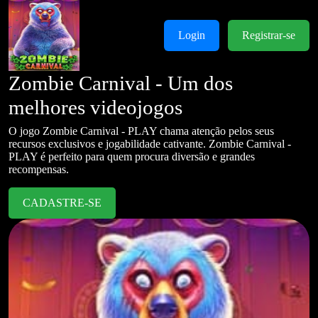
Login
Registrar-se
Zombie Carnival - Um dos
melhores videojogos
O jogo Zombie Carnival - PLAY chama atenção pelos seus
recursos exclusivos e jogabilidade cativante. Zombie Carnival -
PLAY é perfeito para quem procura diversão e grandes
recompensas.
CADASTRE-SE