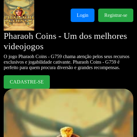
Login
Registrar-se
Pharaoh Coins - Um dos melhores
videojogos
O jogo Pharaoh Coins - G759 chama atenção pelos seus recursos
exclusivos e jogabilidade cativante. Pharaoh Coins - G759 é
perfeito para quem procura diversão e grandes recompensas.
CADASTRE-SE